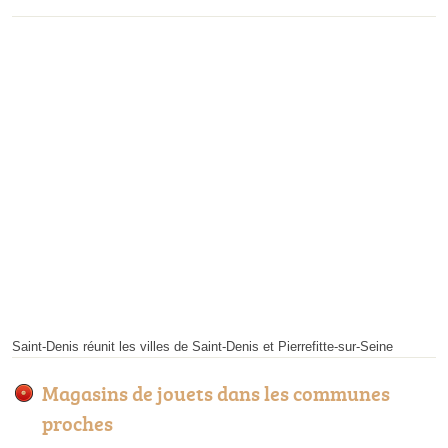
Saint-Denis réunit les villes de Saint-Denis et Pierrefitte-sur-Seine
Magasins de jouets dans les communes
proches