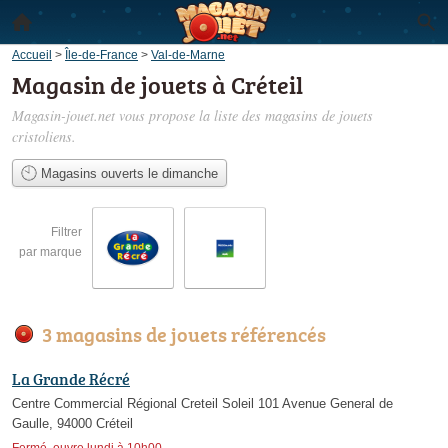
Accueil
>
Île-de-France
>
Val-de-Marne
Magasin de jouets à Créteil
Magasin-jouet.net vous propose la liste des
magasins de jouets
cristoliens
.
Magasins ouverts le dimanche
Filtrer
par marque
3 magasins de jouets référencés
La Grande Récré
Centre Commercial Régional Creteil Soleil 101 Avenue General de
Gaulle, 94000 Créteil