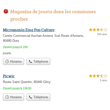
Magasins de jouets dans les communes
proches
Micromania Zing Pop Culture
3,5 étoiles sur 5
334 avis
Centre Commercial Auchan Amiens Sud Route d'Amiens,
80480 Dury
Ouvert jusqu'à 20h
jouets
Horaires
Téléphone
Picwic
3,5 étoiles sur 5
5 avis
Route Saint Quentin, 80440 Glisy
Ouvert jusqu'à 19h30
Horaires
Téléphone