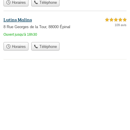
Horaires
Téléphone
Lutins Malins
5,0 étoiles sur 5
109 avis
8 Rue Georges de la Tour, 88000 Épinal
Ouvert jusqu'à 18h30
Horaires
Téléphone