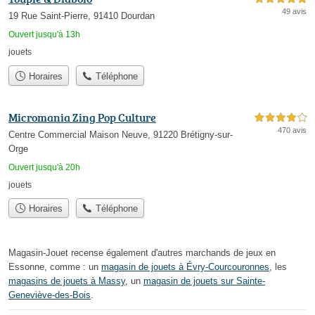
49 avis
19 Rue Saint-Pierre, 91410 Dourdan
Ouvert jusqu'à 13h
jouets
Horaires
Téléphone
Micromania Zing Pop Culture
4,0 étoiles sur 5
470 avis
Centre Commercial Maison Neuve, 91220 Brétigny-sur-
Orge
Ouvert jusqu'à 20h
jouets
Horaires
Téléphone
Magasin-Jouet recense également d'autres marchands de jeux en
Essonne, comme : un
magasin de jouets à Évry-Courcouronnes
, les
magasins de jouets à Massy
, un
magasin de jouets sur Sainte-
Geneviève-des-Bois
.