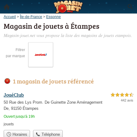
Accueil
>
Île-de-France
>
Essonne
Magasin de jouets à Étampes
Magasin-jouet.net vous propose la liste des
magasins de jouets etampois
.
Filtrer
par marque
1 magasin de jouets référencé
JouéClub
4,5 étoiles sur 5
442 avis
50 Rue des Lys Prom. De Guinette Zone Aménagement
De, 91150 Étampes
Ouvert jusqu'à 19h
jouets
Horaires
Téléphone