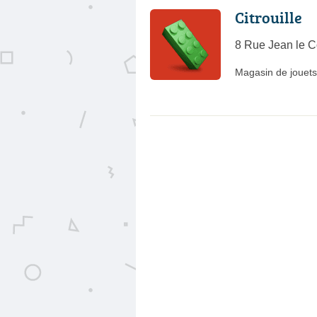
Citrouille
8 Rue Jean le 
Magasin de jouets