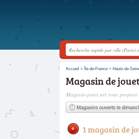
Accueil
>
Île-de-France
>
Hauts-de-Sein
Magasin de joue
Magasin-jouet.net vous propose 
Magasins ouverts le dimanc
1 magasin de jo