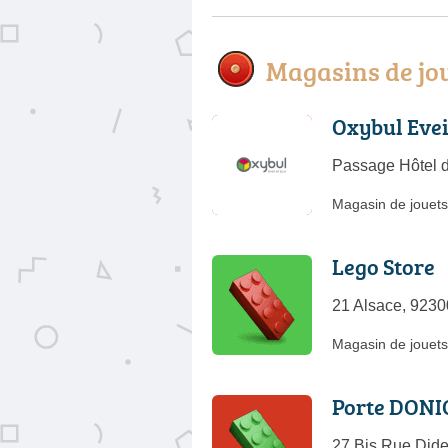
Magasins de jo
Oxybul Evei
Passage Hôtel d
Magasin de jouets
Lego Store
21 Alsace, 92300
Magasin de jouets
Porte DONI
27 Bis Rue Dide