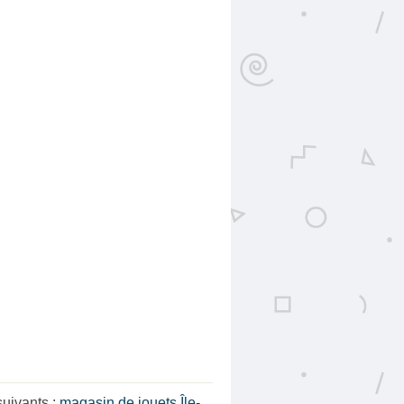
uivants :
magasin de jouets Île-