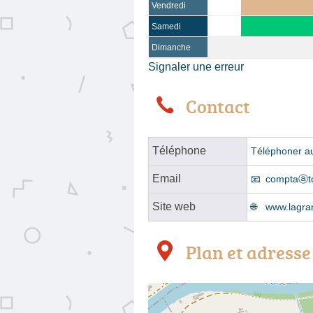
Vendredi
Samedi
Dimanche
Signaler une erreur
Contact
Téléphone
Téléphoner a
Email
comptaⓐto
Site web
www.lagran
Plan et adresse