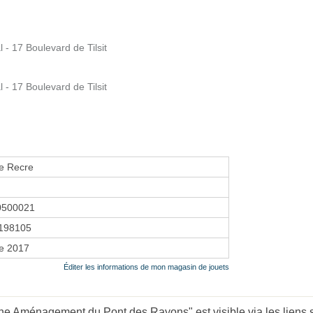
- 17 Boulevard de Tilsit
- 17 Boulevard de Tilsit
e Recre
0500021
198105
re 2017
Éditer les informations de mon magasin de jouets
e Aménagement du Pont des Rayons" est visible via les liens s