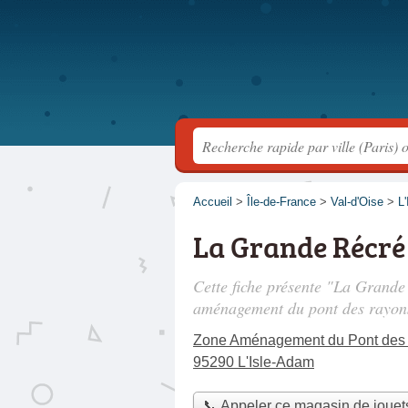
Accueil
>
Île-de-France
>
Val-d'Oise
>
L
La Grande Récré
Cette fiche présente "La Grande
aménagement du pont des rayon
Zone Aménagement du Pont des
95290 L'Isle-Adam
📞 Appeler ce magasin de jouet