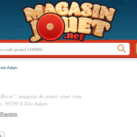
'Isle-Adam
 Récré", magasin de jouets situé
zone
s
, 95290 L'Isle-Adam.
 Rayons
s