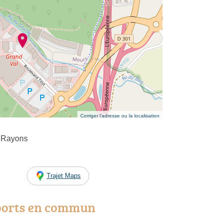
Corriger l’adresse ou la localisation
 Rayons
Trajet Maps
ports en commun