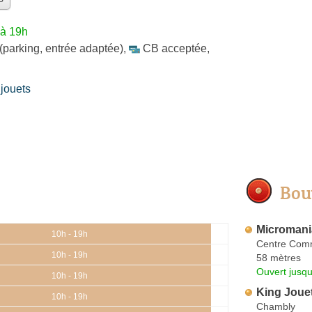
'à 19h
(parking, entrée adaptée)
,
CB acceptée
,
jouets
Bou
Micromani
10h - 19h
Centre Comm
10h - 19h
58 mètres
Ouvert jusqu
10h - 19h
King Joue
10h - 19h
Chambly