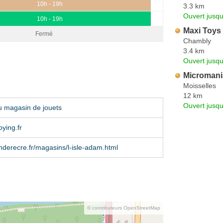
10h - 19h
3.3 km
Ouvert jusqu
10h - 19h
Maxi Toys
Fermé
Chambly
3.4 km
Ouvert jusqu
Micromani
Moisselles
12 km
Ouvert jusqu
u magasin de jouets
ying.fr
derecre.fr/magasins/l-isle-adam.html
© contributeurs OpenStreetMap