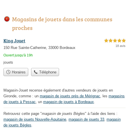
Magasins de jouets dans les communes
proches
King Jouet
5,0 étoiles sur 5
18 avis
150 Rue Sainte-Catherine, 33000 Bordeaux
Ouvert jusqu'à 19h
jouets
Horaires
Téléphone
Magasin-Jouet recense également d'autres vendeurs de jouets en
Gironde, comme : un
magasin de jouets près de Mérignac
, les
magasins
de jouets à Pessac
, un
magasin de jouets à Bordeaux
.
Retrouvez cette page "
magasin de jouets Bègles
" à l'aide des liens :
magasin de jouets Nouvelle-Aquitaine
,
magasin de jouets 33
,
magasin
de jouets Bègles
.