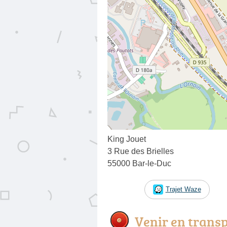
King Jouet
3 Rue des Brielles
55000 Bar-le-Duc
Trajet Waze
Venir en trans