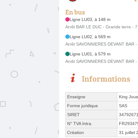
En bus
Ligne LU03, à 148 m
Arrêt BAR LE DUC - Grande terre - 7
Ligne LU02, à 569 m
Arrêt SAVONNIERES DEVANT BAR - Z
Ligne LU01, à 579 m
Arrêt SAVONNIERES DEVANT BAR - Z
Informations
Enseigne
King Joue
Forme juridique
SAS
SIRET
3479267
N° TVA Intra.
FR29347
Création
31 juillet