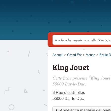
Accueil
>
Grand-Est
>
Meuse
>
Bar-le-
King Jouet
Cette fiche présente "King Jouet
55000 Bar-le-Duc.
3 Rue des Brielles
55000 Bar-le-Duc
📞 Appeler ce magasin de jouet