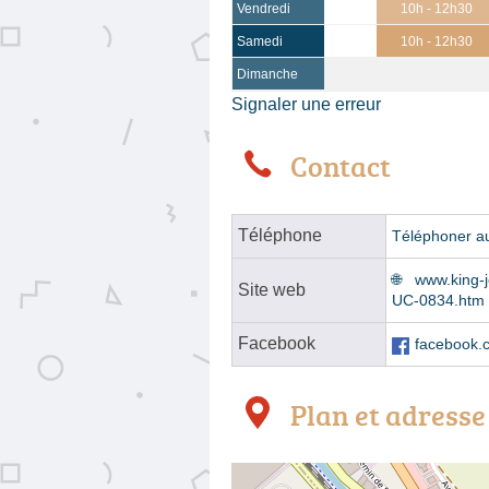
Vendredi
10h - 12h30
Samedi
10h - 12h30
Dimanche
Signaler une erreur
Contact
Téléphone
Téléphoner a
www.king-
Site web
UC-0834.htm
Facebook
facebook.
Plan et adresse