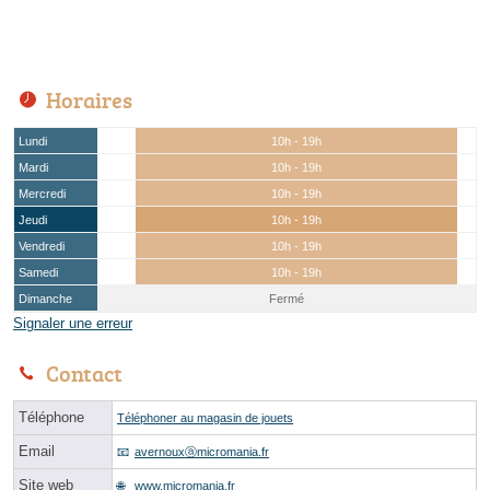
Horaires
Lundi
10h - 19h
Mardi
10h - 19h
Mercredi
10h - 19h
Jeudi
10h - 19h
Vendredi
10h - 19h
Samedi
10h - 19h
Dimanche
Fermé
Signaler une erreur
Contact
Téléphone
Téléphoner au magasin de jouets
Email
avernouxⓐmicromania.fr
Site web
www.micromania.fr