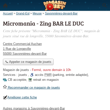
Accueil
>
Grand-Est
>
Meuse
>
Savonnières-devant-Bar
Micromania - Zing BAR LE DUC
Cette fiche présente "Micromania - Zing BAR LE DUC", magasin de
jouets situé
rue de longeville
, 55000 Savonnières-devant-Bar.
Centre Commercial Auchan
1 Rue de Longeville
55000 Savonnières-devant-Bar
📞 Appeler ce magasin de jouets
Magasin de jouets
-
Fermé, ouvre demain à 10h
Services :
jouets
,
accès
PMR
(parking, entrée adaptée)
,
CB acceptée
,
retrait en magasin
Recommander ce magasin de jouets
Améliorer cette fiche
Autres magasins à Savonnières-devant-Bar