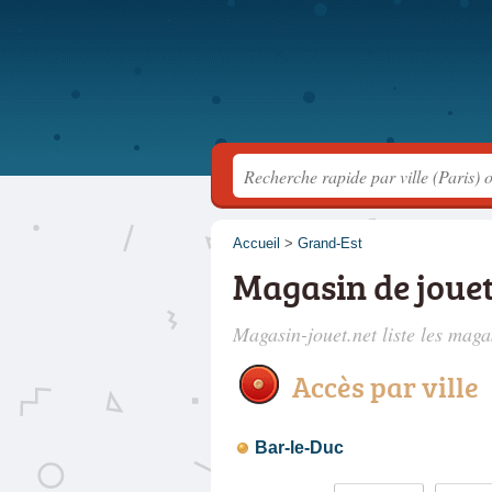
Accueil
>
Grand-Est
Magasin de joue
Magasin-jouet.net liste les
magas
Accès par ville
Bar-le-Duc