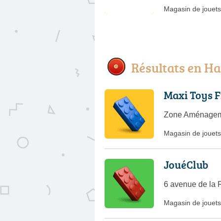
Magasin de jouets
Résultats en H
Maxi Toys F
Zone Aménageme
Magasin de jouets
JouéClub
6 avenue de la
Magasin de jouets