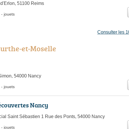
 d'Erlon, 51100 Reims
-
jouets
Consulter les 
eurthe-et-Moselle
Simon, 54000 Nancy
-
jouets
écouvertes Nancy
ial Saint Sébastien 1 Rue des Ponts, 54000 Nancy
-
jouets