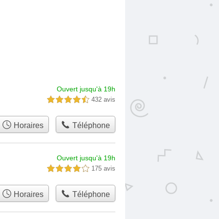
Ouvert jusqu'à 19h
432 avis
4,5 étoiles sur 5
Horaires
Téléphone
Ouvert jusqu'à 19h
175 avis
4,0 étoiles sur 5
Horaires
Téléphone