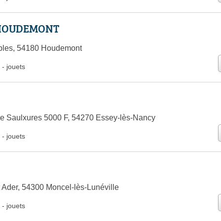
 HOUDEMONT
bles, 54180 Houdemont
-
jouets
e Saulxures 5000 F, 54270 Essey-lès-Nancy
-
jouets
Ader, 54300 Moncel-lès-Lunéville
-
jouets