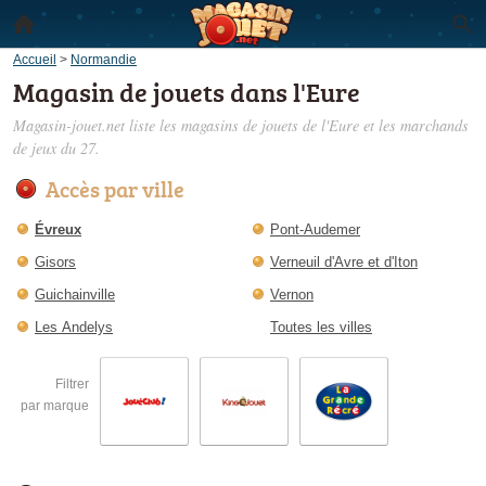
Accueil
>
Normandie
Magasin de jouets dans l'Eure
Magasin-jouet.net liste les
magasins de jouets de l'Eure
et les marchands
de jeux du 27.
Accès par ville
Évreux
Pont-Audemer
Gisors
Verneuil d'Avre et d'Iton
Guichainville
Vernon
Les Andelys
Toutes les villes
Filtrer
par marque