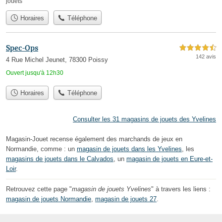
jouets
Horaires
Téléphone
Spec-Ops
4,5 étoiles sur 5
142 avis
4 Rue Michel Jeunet, 78300 Poissy
Ouvert jusqu'à 12h30
Horaires
Téléphone
Consulter les 31 magasins de jouets des Yvelines
Magasin-Jouet recense également des marchands de jeux en
Normandie, comme : un
magasin de jouets dans les Yvelines
, les
magasins de jouets dans le Calvados
, un
magasin de jouets en Eure-et-
Loir
.
Retrouvez cette page "
magasin de jouets Yvelines
" à travers les liens :
magasin de jouets Normandie
,
magasin de jouets 27
.